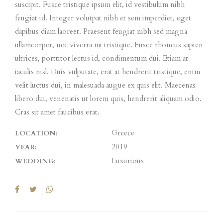
suscipit. Fusce tristique ipsum elit, id vestibulum nibh
feugiat id. Integer volutpat nibh et sem imperdiet, eget
dapibus diam laoreet. Praesent feugiat nibh sed magna
ullamcorper, nec viverra mi tristique. Fusce rhoncus sapien
ultrices, porttitor lectus id, condimentum dui. Etiam at
iaculis nisl. Duis vulputate, erat at hendrerit tristique, enim
velit luctus dui, in malesuada augue ex quis elit. Maecenas
libero dui, venenatis ut lorem quis, hendrerit aliquam odio.
Cras sit amet faucibus erat.
Greece
LOCATION:
2019
YEAR:
Luxurious
WEDDING: